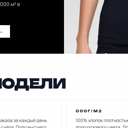
000 м² в
→
МОДЕЛИ
000Г/М2
заказа за каждый день
100% хлопок плотность
 счёта. Поло высшего
поло розового цвета. Д