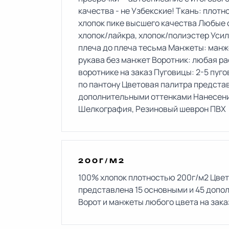
качества - не Узбекские! Ткань: плотн
хлопок пике высшего качества Любые 
хлопок/лайкра, хлопок/полиэстер Усил
плеча до плеча тесьма Манжеты: манж
рукава без манжет Воротник: любая ра
воротнике на заказ Пуговицы: 2-5 пуго
по пантону Цветовая палитра представ
дополнительными оттенками Нанесени
Шелкография, Резиновый шеврон ПВХ
200Г/М2
100% хлопок плотностью 200г/м2 Цвет
представлена 15 основными и 45 допо
Ворот и манжеты любого цвета на зака