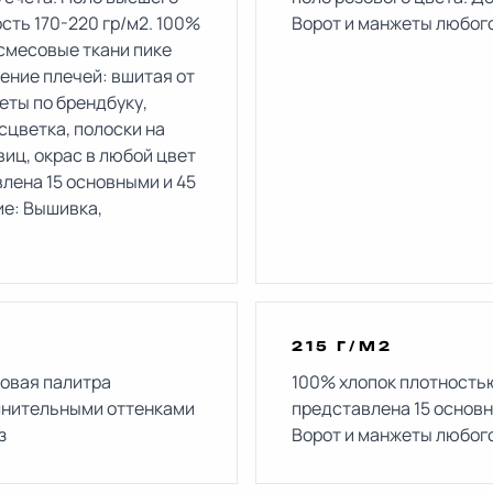
ость 170-220 гр/м2. 100%
Ворот и манжеты любого
смесовые ткани пике
ение плечей: вшитая от
еты по брендбуку,
сцветка, полоски на
виц, окрас в любой цвет
лена 15 основными и 45
е: Вышивка,
215 Г/М2
овая палитра
100% хлопок плотностью
лнительными оттенками
представлена 15 основ
з
Ворот и манжеты любого