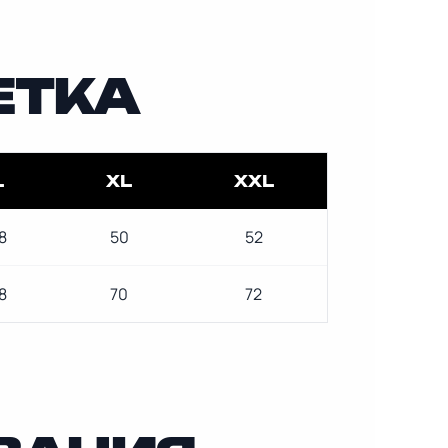
ЕТКА
L
XL
XXL
8
50
52
8
70
72