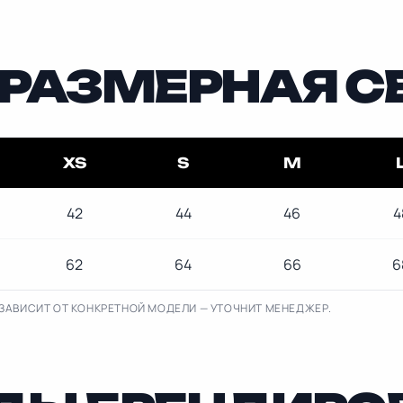
РАЗМЕРНАЯ С
XS
S
M
42
44
46
4
62
64
66
6
ЗАВИСИТ ОТ КОНКРЕТНОЙ МОДЕЛИ — УТОЧНИТ МЕНЕДЖЕР.