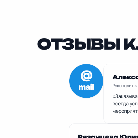
ОТЗЫВЫ К
Алекс
Руководитель
«Заказывае
всегда усп
мероприят
Рязанцева Юли