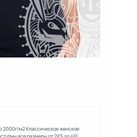
ю 2000г/м2 Классическое женское
оступны все размеры от 2XS до 4XL