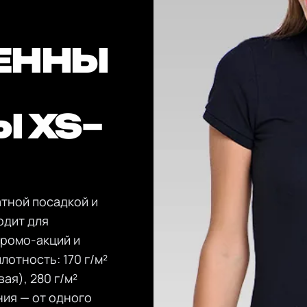
ЕННЫ
 XS–
атной посадкой и
одит для
промо-акций и
лотность: 170 г/м²
вая), 280 г/м²
ния — от одного