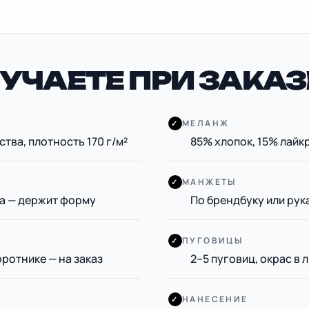
УЧАЕТЕ ПРИ ЗАКАЗ
МЕЛАНЖ
✓
тва, плотность 170 г/м²
85% хлопок, 15% лайк
МАНЖЕТЫ
✓
ма — держит форму
По брендбуку или рук
ПУГОВИЦЫ
✓
оротнике — на заказ
2–5 пуговиц, окрас в
НАНЕСЕНИЕ
✓