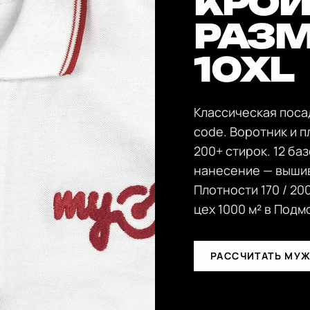
КРОЙ 
РАЗМ
10XL
Классическая поса
code. Воротник и 
200+ стирок. 12 ба
нанесение — вышив
Плотности 170 / 200
цех 1000 м² в Подм
РАССЧИТАТЬ МУ