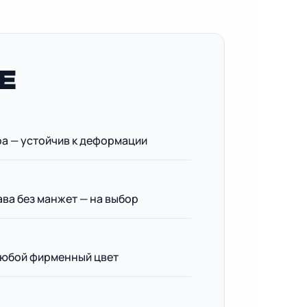
Е
ра — устойчив к деформации
ава без манжет — на выбор
 любой фирменный цвет