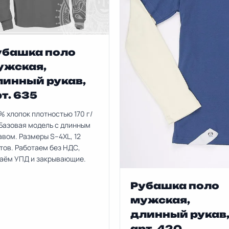
убашка поло
ужская,
линный рукав,
т. 635
% хлопок плотностью 170 г/
 Базовая модель с длинным
авом. Размеры S–4XL, 12
тов. Работаем без НДС,
аём УПД и закрывающие.
Рубашка поло
мужская,
длинный рукав
арт. 420