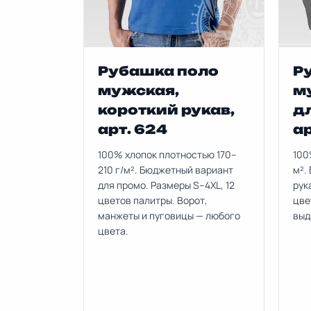
Рубашка поло
Р
мужская,
м
короткий рукав,
д
арт. 624
ар
100% хлопок плотностью 170–
100
210 г/м². Бюджетный вариант
м².
для промо. Размеры S–4XL, 12
рук
цветов палитры. Ворот,
цве
манжеты и пуговицы — любого
выд
цвета.