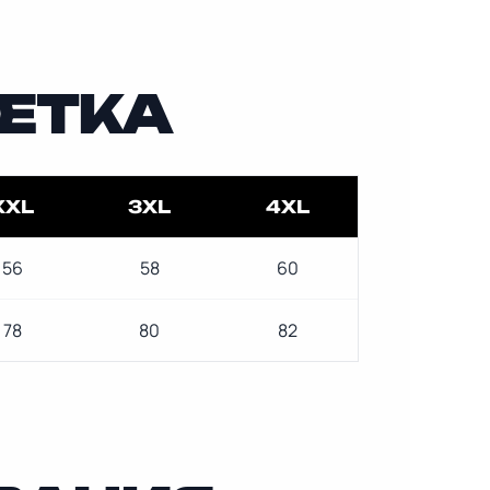
ЕТКА
XXL
3XL
4XL
56
58
60
78
80
82