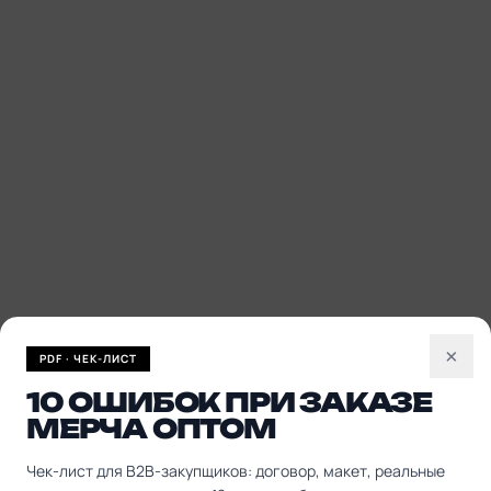
×
PDF · ЧЕК-ЛИСТ
10 ОШИБОК ПРИ ЗАКАЗЕ
МЕРЧА ОПТОМ
Чек-лист для B2B-закупщиков: договор, макет, реальные